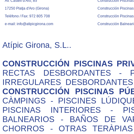
Av. Castell d'Aro, 85
Construcción Piscinas
17250 Platja d'Aro (Girona)
Construcción Piscinas
Teléfono / Fax: 972 805 708
Construcción Piscinas
e-mail:
info@atipicgirona.com
Construcción Balnear
Atípic Girona, S.L..
CONSTRUCCIÓN PISCINAS PRI
RECTAS DESBORDANTES
-
IRREGULARES DESBORDANTES
CONSTRUCCIÓN PISCINAS PÚ
CÀMPINGS
-
PISCINES LÚDIQU
PISCINAS INTERIORES
-
PI
BALNEARIOS
-
BAÑOS DE VA
CHORROS
-
OTRAS TERÀPIAS