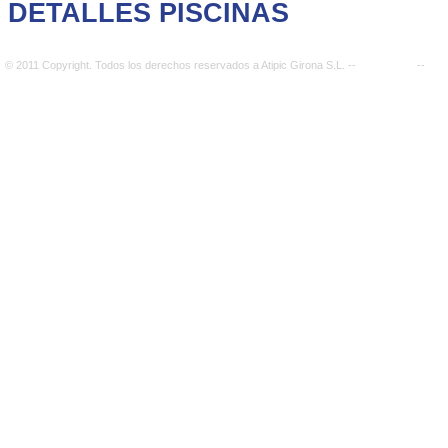
DETALLES PISCINAS
© 2011 Copyright. Todos los derechos reservados a Atipic Girona S.L. --
Aviso Legal
--
Con